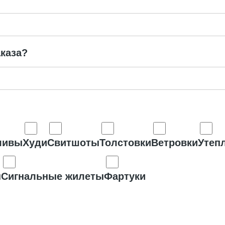
каза?
ливы
Худи
Свитшоты
Толстовки
Ветровки
Утеп
ы
Сигнальные жилеты
Фартуки