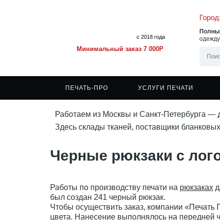
Город
Полный
с 2018 года
одежд
Минимальный заказ 7 000
P
ПЕЧАТЬ-ПРО
УСЛУГИ ПЕЧАТИ
Работаем из Москвы и Санкт-Петербурга — 
О компании
Печать на футболках
Футболки под нанесение
Сублимационная печать
Статьи
Печат
Толст
Здесь склады тканей, поставщики бланковых
Порядок работы
Печать на рубашках-поло
Мужские футболки
Печать методом термопереноса
Примеры работ
Печат
Толст
Стоимость услуг печати
Печать на толстовках
Женские футболки
Шелкография
Услуги дизайнера
Печат
Свит
Черные рюкзаки с лого
Расчет стоимости
Печать на свитшотах
Детские футболки
DTF-печать
Сертификаты
Печат
Бомб
Оплата
Печать на бомберах
Рубашки-поло
Доставка
Ветро
Рубашки поло оптом
Ветро
Футболки поло
Худи
Работы по производству печати на
рюкзаках
д
был создан 241 черный рюкзак.
Чтобы осуществить заказ, компании «Печать 
цвета. Нанесение выполнялось на передней ч