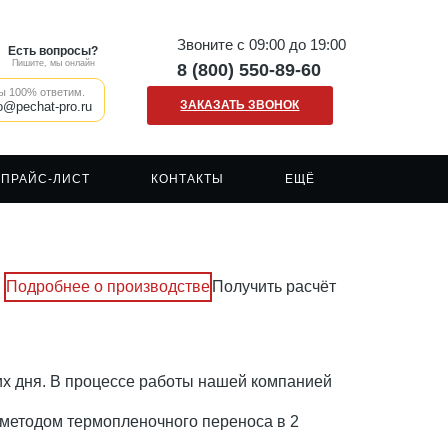
Звоните с 09:00 до 19:00
Есть вопросы?
Пишите, мы онлайн
8 (800) 550-89-60
ы 100% ответим.
ЗАКАЗАТЬ ЗВОНОК
o@pechat-pro.ru
ПРАЙС-ЛИСТ
КОНТАКТЫ
ЕЩЁ
Наши клиенты
Печать на сумках шопперах
Сигнальные жилеты
Отзывы о нашей компании
Печать на кружках
Сигнальная одежда
Подробнее о производстве
Получить расчёт
Вакансии
Печать на ткани/крое
Спецодежда
»
FAQ
Печать логотипа
Рабочая форма
Каски
их дня. В процессе работы нашей компанией
 методом термопленочного переноса в 2