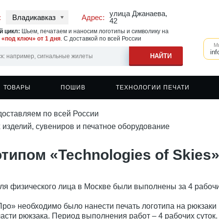
улица Джанаева,
:
Владикавказ
Адрес:
42
 цикл:
Шьем, печатаем и наносим логотипы и символику на
у
«под ключ» от 1 дня
. С доставкой по всей России
М
inf
ТОВАРЫ
ПОШИВ
ТЕХНОЛОГИИ ПЕЧАТИ
доставляем по всей России
ь на ветровках
овки
Швейное производство
Печать на сигнальных жилетах
Бейсболки
 изделий, сувениров и печатное оборудование
ь на одежде
овки с капюшоном
Печать на спортивной одежде
Фартуки
ь на фартуках
шоты
Печать на головных уборах
Кружки
типом «Technologies of Skies
ь на спецодежде
еры
Печать на касках
Сумки и шоперы
вки
Наклейки
вки с капюшоном
ля физического лица в Москве были выполнены за 4 рабоч
Про» необходимо было нанести печать логотипа на рюкзаки
асти рюкзака. Период выполнения работ – 4 рабочих суток.